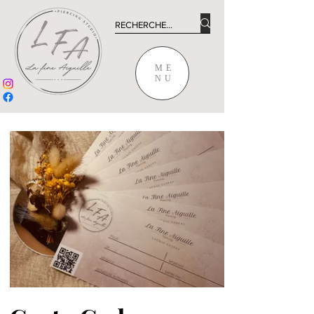
ME
NU