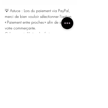
💡 Astuce : Lors du paiement via PayPal,
merci de bien vouloir sélectionner l’option
« Paiement entre proches » afin de soutenir
votre commerçante.
Cela permet d’éviter des frais
supplémentaires qui pourraient autrement
être déduits directement du montant de la
carte cadeau.
Merci pour votre compréhension 🌿
Accueil
Prise de Rendez-vous
Tarifs & Services
Matériaux & Technique
À Propos​
Blog/Actualité
FAQ
Gallerie/Témoignages
Politique de la boutique
Contact
Mentions légales
Carte Cadeau
Politique de confidentialité